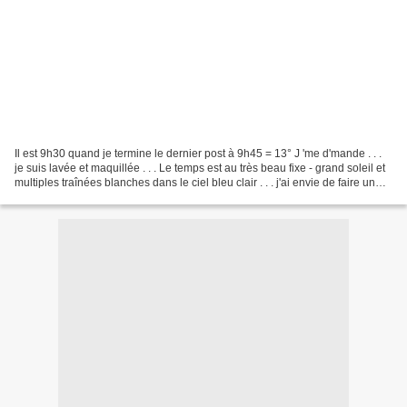
Il est 9h30 quand je termine le dernier post à 9h45 = 13° J 'me d'mande . . .
je suis lavée et maquillée . . . Le temps est au très beau fixe - grand soleil et
multiples traînées blanches dans le ciel bleu clair . . . j'ai envie de faire un
tour soit...