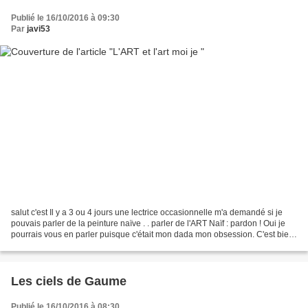
Publié le 16/10/2016 à 09:30
Par
javi53
salut c'est Il y a 3 ou 4 jours une lectrice occasionnelle m'a demandé si je
pouvais parler de la peinture naïve . . parler de l'ART Naïf : pardon ! Oui je
pourrais vous en parler puisque c'était mon dada mon obsession. C'est bien
trop vaste et puis ça...
Les ciels de Gaume
Publié le 16/10/2016 à 08:30