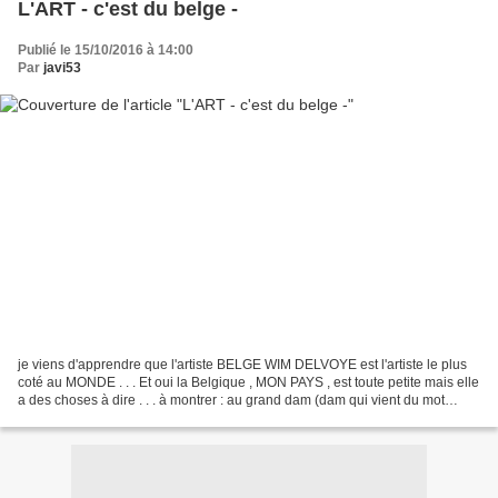
L'ART - c'est du belge -
Publié le 15/10/2016 à 14:00
Par
javi53
je viens d'apprendre que l'artiste BELGE WIM DELVOYE est l'artiste le plus
coté au MONDE . . . Et oui la Belgique , MON PAYS , est toute petite mais elle
a des choses à dire . . . à montrer : au grand dam (dam qui vient du mot
DOMMAGE) des canadiens qui...